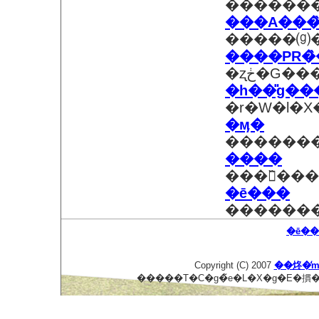
���A���
�����⒢�
����PR�
�h��̎g��
�r�W�l�X�
�ӎ�
�������
����
���񏑂̏���
�ē���
�������
�ē��
Copyright (C) 2007
��炵�̒m